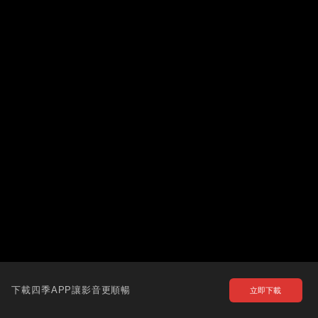
下載四季APP讓影音更順暢
立即下載