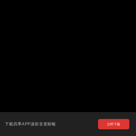
下載四季APP讓影音更順暢
立即下載