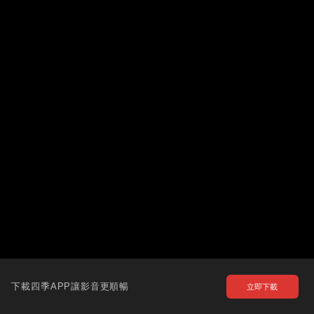
下載四季APP讓影音更順暢
立即下載