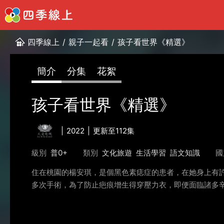
四季線上
/
親子一起看
/
孩子看世界《精選》
簡介
分集
花絮
孩子看世界《精選》
2022
更新至112集
級別
普0+
類別
文化旅遊
生活學習
語文知識
國
住在桃園的楊安琪，是個黑色素痣症的患者，在她身上有
多次手術，為了防止疤痕增生得穿壓力衣，即便面臨諸多