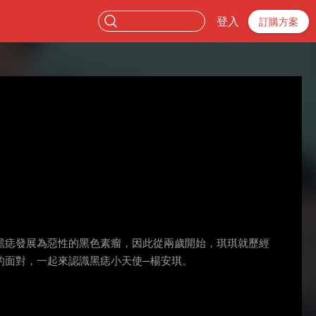
登入
訂購方案
黑痣發展為惡性的黑色素瘤，因此從兩歲開始，琪琪就歷經
的面對，一起來認識黑痣小天使─楊安琪。