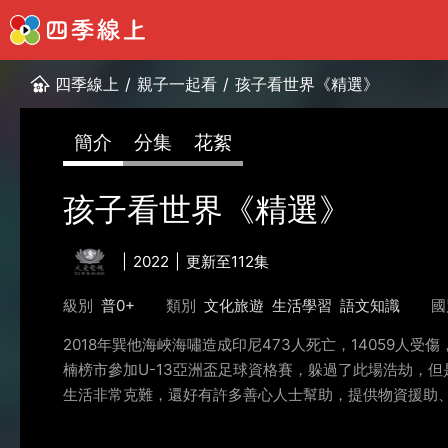
四季線上
/
親子一起看
/
孩子看世界《精選》
簡介
分集
花絮
孩子看世界《精選》
2022
更新至112集
級別
普0+
類別
文化旅遊
生活學習
語文知識
國
2018年巽他海峽海嘯造成印尼473人死亡，14059
楠榜市參加U-13亞洲盃足球資格賽，躲過了此場浩劫，
生活非常克難，還好有許多善心人士幫助，提供物資援助