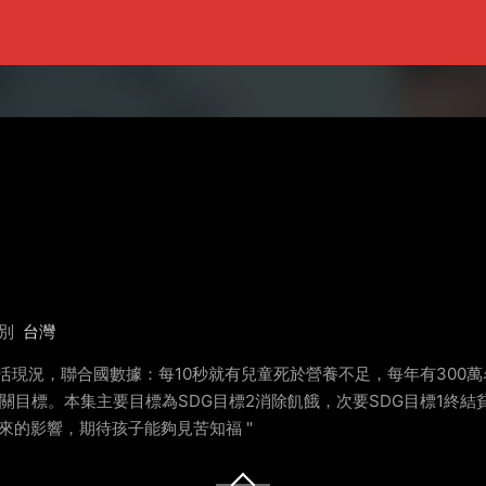
別
台灣
活現況，聯合國數據：每10秒就有兒童死於營養不足，每年有300
相關目標。本集主要目標為SDG目標2消除飢餓，次要SDG目標1終
來的影響，期待孩子能夠見苦知福 "