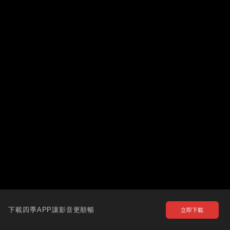
下載四季APP讓影音更順暢
立即下載