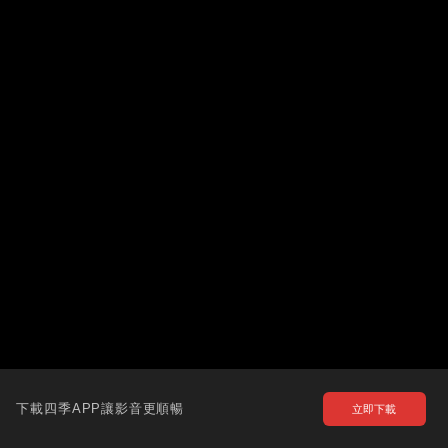
下載四季APP讓影音更順暢
立即下載