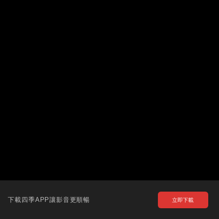
下載四季APP讓影音更順暢
立即下載