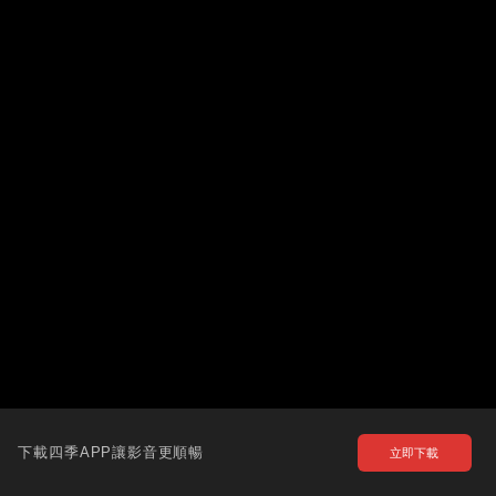
下載四季APP讓影音更順暢
立即下載