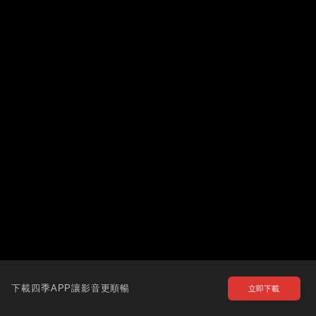
下載四季APP讓影音更順暢
立即下載