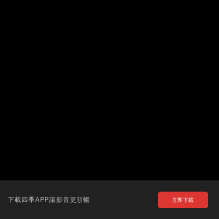
下載四季APP讓影音更順暢
立即下載