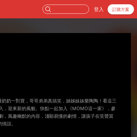
登入
訂購方案
爺爺奶奶一對寶，哥哥弟弟真搞笑，姊姊妹妹樂陶陶！看這三
入，迎來新的風貌。快點一起加入《MOMO這一家》，參
劇，風趣幽默的內容，淺顯易懂的劇情，讓孩子在笑聲當
的情誼。