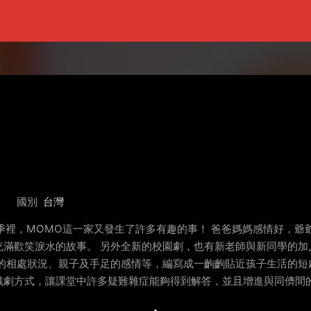
國別
台灣
的一季裡，MOMO這一家又發生了許多有趣的事！ 爸爸媽媽感情好，
滿歡笑淚水的故事。 另外全新的校園劇，也有新老師與新同學的加
間的相處狀況、親子及手足的感情等，編寫成一齣齣貼近孩子生活的短
戲劇方式，讓課堂中許多疑難雜症能夠得到解答，並且增進與同儕間