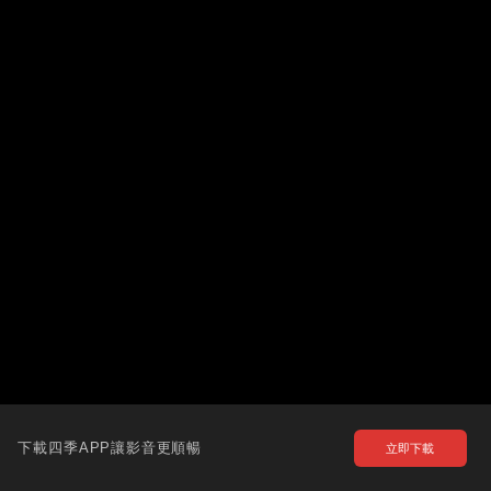
下載四季APP讓影音更順暢
立即下載