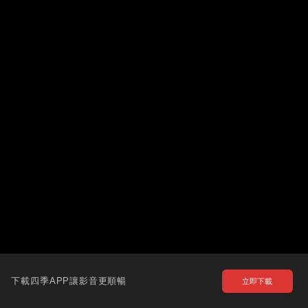
下載四季APP讓影音更順暢
立即下載