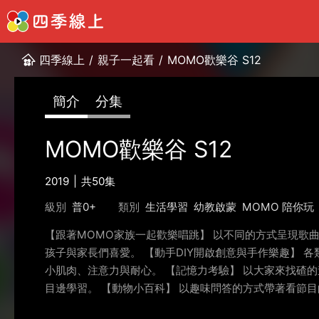
四季線上
/
親子一起看
/
MOMO歡樂谷 S12
簡介
分集
MOMO歡樂谷 S12
2019
共50集
級別
普0+
類別
生活學習
幼教啟蒙
MOMO 陪你玩
【跟著MOMO家族一起歡樂唱跳】 以不同的方式呈現歌
孩子與家長們喜愛。 【動手DIY開啟創意與手作樂趣】 
小肌肉、注意力與耐心。 【記憶力考驗】 以大家來找碴
目邊學習。 【動物小百科】 以趣味問答的方式帶著看節