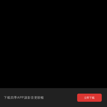
下載四季APP讓影音更順暢
立即下載