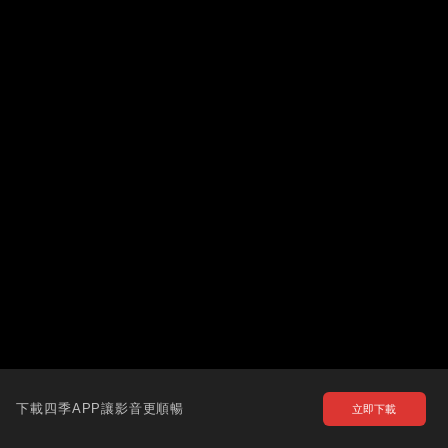
下載四季APP讓影音更順暢
立即下載