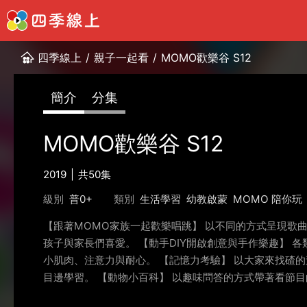
四季線上
/
親子一起看
/
MOMO歡樂谷 S12
簡介
分集
MOMO歡樂谷 S12
2019
共50集
級別
普0+
類別
生活學習
幼教啟蒙
MOMO 陪你玩
【跟著MOMO家族一起歡樂唱跳】 以不同的方式呈現歌
孩子與家長們喜愛。 【動手DIY開啟創意與手作樂趣】 
小肌肉、注意力與耐心。 【記憶力考驗】 以大家來找碴
目邊學習。 【動物小百科】 以趣味問答的方式帶著看節