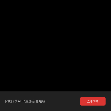
下載四季APP讓影音更順暢
立即下載