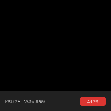
下載四季APP讓影音更順暢
立即下載