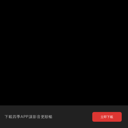
下載四季APP讓影音更順暢
立即下載