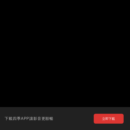
下載四季APP讓影音更順暢
立即下載