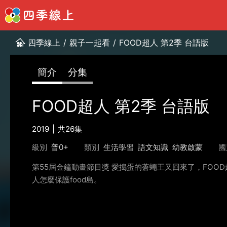
四季線上
/
親子一起看
/
FOOD超人 第2季 台語版
簡介
分集
FOOD超人 第2季 台語版
2019
共26集
級別
普0+
類別
生活學習
語文知識
幼教啟蒙
國
第55屆金鐘動畫節目獎 愛搗蛋的蒼蠅王又回來了，FOO
人怎麼保護food島。