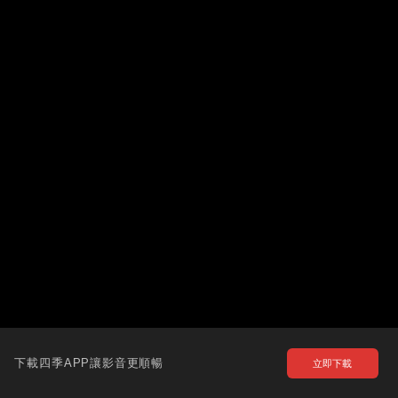
下載四季APP讓影音更順暢
立即下載