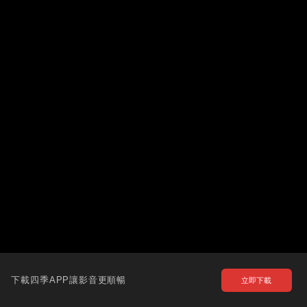
下載四季APP讓影音更順暢
立即下載