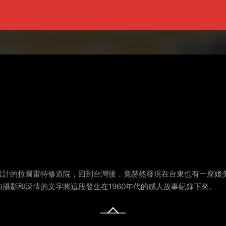
設計的拉圖雷特修道院，回到台灣後，竟赫然發現在台東也有一座媲
攝影和深情的文字將這段發生在1960年代的感人故事紀錄下來。