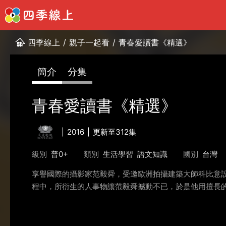
四季線上
/
親子一起看
/
青春愛讀書《精選》
簡介
分集
青春愛讀書《精選》
2016
更新至312集
級別
普0+
類別
生活學習
語文知識
國別
台灣
享譽國際的攝影家范毅舜，受邀歐洲拍攝建築大師科比意
程中，所衍生的人事物讓范毅舜撼動不已，於是他用擅長的