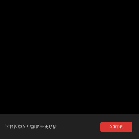
下載四季APP讓影音更順暢
立即下載