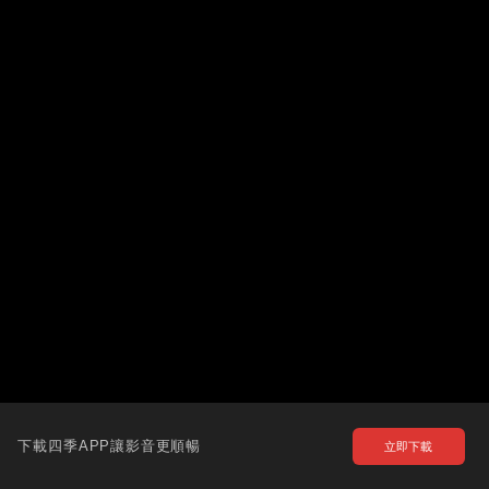
下載四季APP讓影音更順暢
立即下載