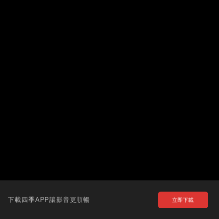
下載四季APP讓影音更順暢
立即下載