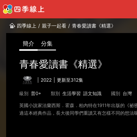
四季線上
/
親子一起看
/
青春愛讀書《精選》
簡介
分集
青春愛讀書《精選》
2022
更新至312集
級別
普0+
類別
生活學習
語文知識
國別
台灣
英國小說家法蘭西斯．霍森．柏內特在1911年出版的《
過這本經典作品，長大後同學們重讀又有怎樣不同的想法呢