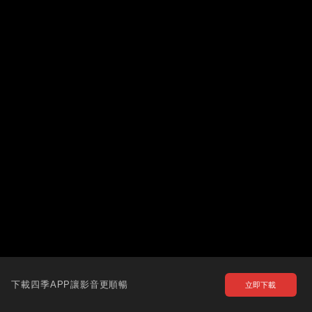
下載四季APP讓影音更順暢
立即下載