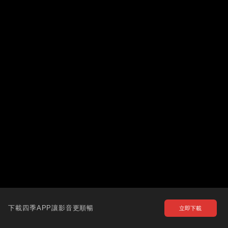
下載四季APP讓影音更順暢
立即下載