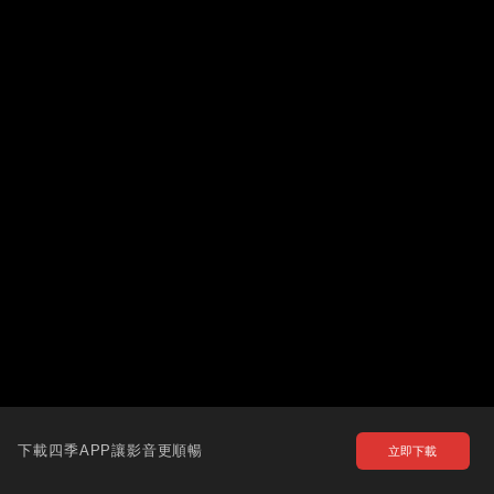
下載四季APP讓影音更順暢
立即下載