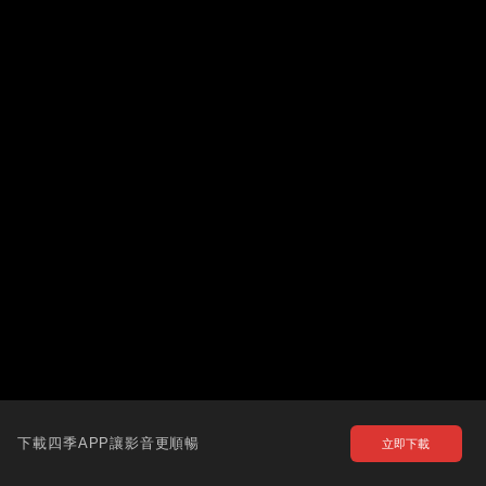
下載四季APP讓影音更順暢
立即下載