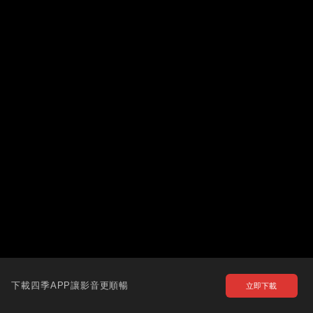
下載四季APP讓影音更順暢
立即下載