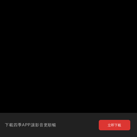
下載四季APP讓影音更順暢
立即下載