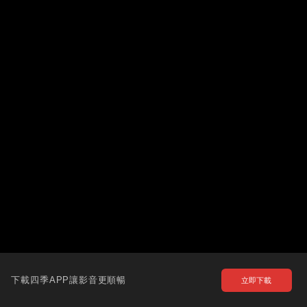
下載四季APP讓影音更順暢
立即下載