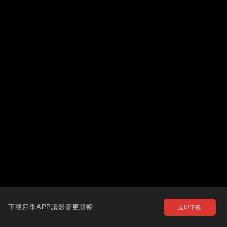
下載四季APP讓影音更順暢
立即下載