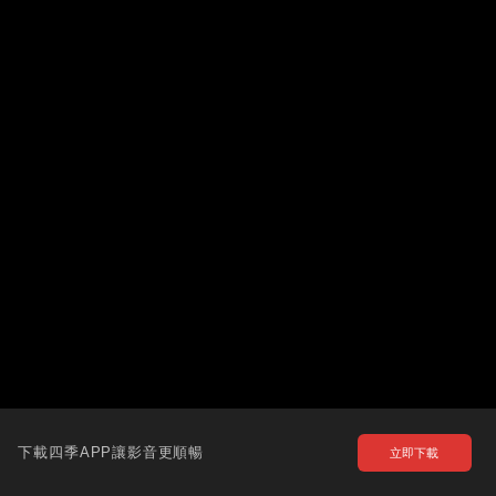
下載四季APP讓影音更順暢
立即下載