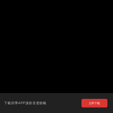
下載四季APP讓影音更順暢
立即下載