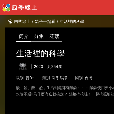
四季線上
/
親子一起看
/
生活裡的科學
簡介
分集
花絮
生活裡的科學
2020
共254集
級別
普0+
類別
科學常識
國別
台灣
酸、鹼、酸、鹼，生活到處都有酸鹼～～～ 酸鹼使用要小
水管不通!!為什麼有它就搞定？ 酸鹼挖挖哇！一起挖掘解