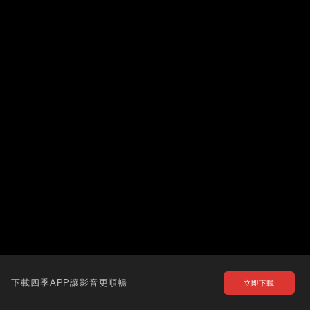
下載四季APP讓影音更順暢
立即下載