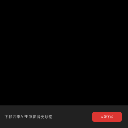
下載四季APP讓影音更順暢
立即下載