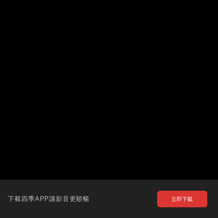
下載四季APP讓影音更順暢
立即下載