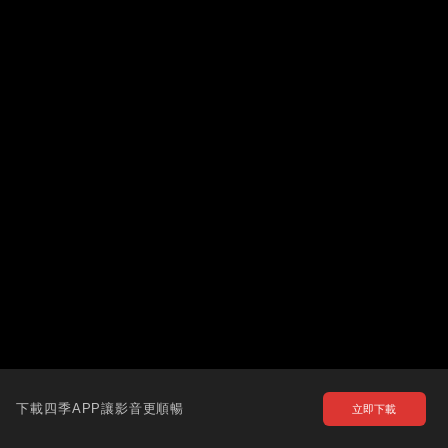
下載四季APP讓影音更順暢
立即下載