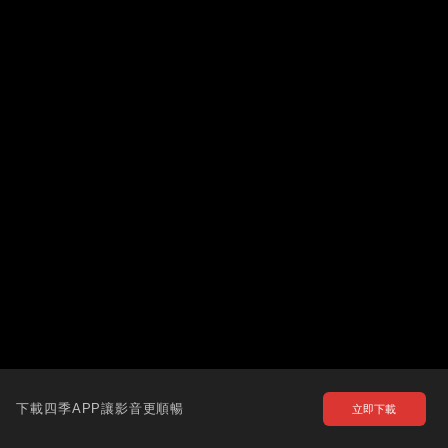
下載四季APP讓影音更順暢
立即下載