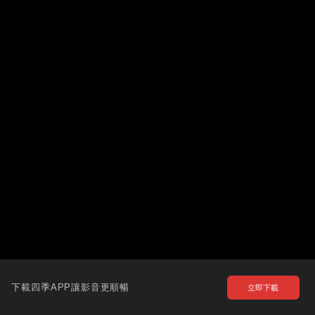
下載四季APP讓影音更順暢
立即下載