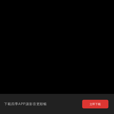
下載四季APP讓影音更順暢
立即下載