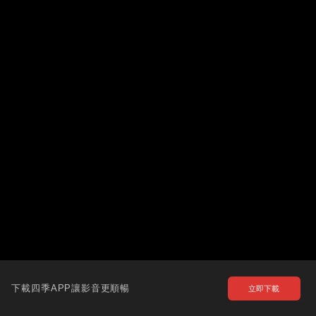
下載四季APP讓影音更順暢
立即下載